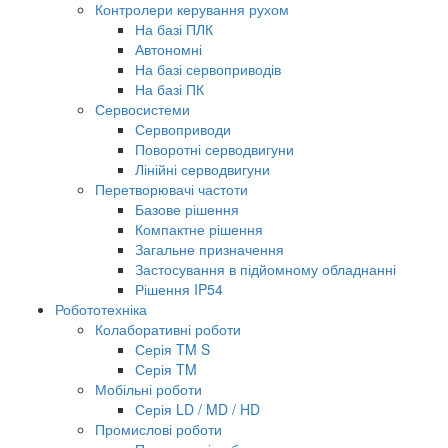
Контролери керування рухом
На базі ПЛК
Автономні
На базі сервоприводів
На базі ПК
Сервосистеми
Сервоприводи
Поворотні серводвигуни
Лінійні серводвигуни
Перетворювачі частоти
Базове рішення
Компактне рішення
Загальне призначення
Застосування в підйомному обладнанні
Рішення IP54
Робототехніка
Колаборативні роботи
Серія TM S
Серія TM
Мобільні роботи
Серія LD / MD / HD
Промислові роботи