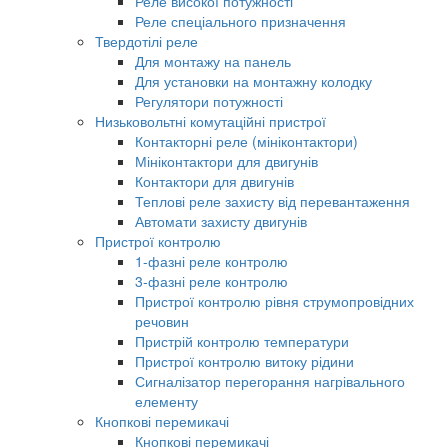
Реле високої потужності
Реле спеціального призначення
Твердотілі реле
Для монтажу на панель
Для установки на монтажну колодку
Регулятори потужності
Низьковольтні комутаційні пристрої
Контакторні реле (мініконтактори)
Мініконтактори для двигунів
Контактори для двигунів
Теплові реле захисту від перевантаження
Автомати захисту двигунів
Пристрої контролю
1-фазні реле контролю
3-фазні реле контролю
Пристрої контролю рівня струмопровідних
речовин
Пристрій контролю температури
Пристрої контролю витоку рідини
Сигналізатор перегорання нагрівального
елементу
Кнопкові перемикачі
Кнопкові перемикачі