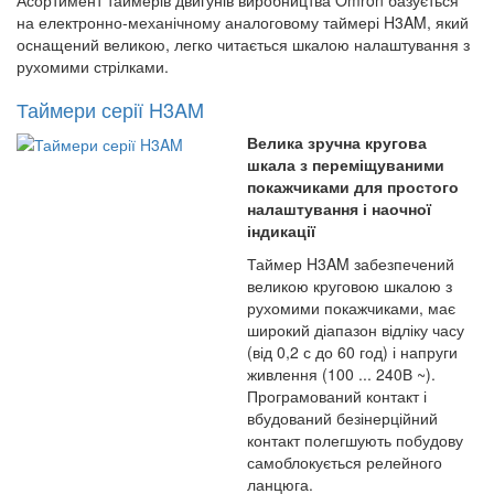
Асортимент таймерів двигунів виробництва Omron базується
на електронно-механічному аналоговому таймері H3AM, який
оснащений великою, легко читається шкалою налаштування з
рухомими стрілками.
Таймери серії H3AM
Велика зручна кругова
шкала з переміщуваними
покажчиками для простого
налаштування і наочної
індикації
Таймер H3AM забезпечений
великою круговою шкалою з
рухомими покажчиками, має
широкий діапазон відліку часу
(від 0,2 с до 60 год) і напруги
живлення (100 ... 240В ~).
Програмований контакт і
вбудований безінерційний
контакт полегшують побудову
самоблокується релейного
ланцюга.