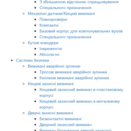
З збільшеною відстанню спрацьовування
Спеціального призначення
Механічні датчики/Кінцеві вимикачі
Повнорозмірні
Компактні
Базовий корпус для компонувальних вузлів
Спеціального призначення
Кутові енкодери
Інкрементні
Абсолютні
Системи безпеки
Вимикачі аварійної зупинки
Тросові вимикачі аварійної зупинки
Кнопкові вимикачі аварійної зупинки
Кінцеві захисні вимикачі
Кінцевий захисний вимикач в пластиковому
корпусі
Кінцевий захисний вимикач в металевому
корпусі
Дверні захисні вимикачі
Безконтактні вимикачі
Дверний захисний вимикач
Вимикач блокування дверей захисної