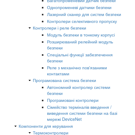
Багатопроменевий датчик безпеки
Однопроменеві датчики безпеки
Лазерний сканер для систем безпеки
Контролери селективного пропуску
Контролери і реле безпеки
Модуль безпеки в тонкому корпусі
Розширюваний релейний модуль
безпеки
Спеціальні функції забезпечення
безпеки
Реле з механічно пов'язаними
контактами
Програмована система безпеки
Автономний контролер системи
безпеки
Програмовані контролери
Сімейство терміналів введення /
виведення системи безпеки на базі
мережі DeviceNet
Компоненти для керування
Термоконтролери