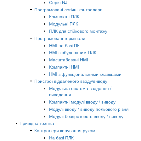
Серія NJ
Програмовані логічні контролери
Компактні ПЛК
Модульні ПЛК
ПЛК для стійкового монтажу
Програмовані термінали
HMI на базі ПК
HMI з вбудованим ПЛК
Масштабовані HMI
Компактні HMI
HMI з функціональними клавішами
Пристрої віддаленого вводу/виводу
Модульна система введення /
виведення
Компактні модулі вводу / виводу
Модулі вводу / виводу польового рівня
Модулі бездротового вводу / виводу
Привідна техніка
Контролери керування рухом
На базі ПЛК