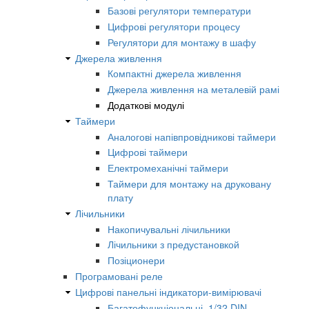
Базові регулятори температури
Цифрові регулятори процесу
Регулятори для монтажу в шафу
Джерела живлення
Компактні джерела живлення
Джерела живлення на металевій рамі
Додаткові модулі
Таймери
Аналогові напівпровідникові таймери
Цифрові таймери
Електромеханічні таймери
Таймери для монтажу на друковану
плату
Лічильники
Накопичувальні лічильники
Лічильники з предустановкой
Позіционери
Програмовані реле
Цифрові панельні індикатори-вимірювачі
Багатофункціональні, 1/32 DIN