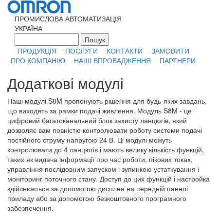
Перейти к основному содержанию
ПРОМИСЛОВА АВТОМАТИЗАЦІЯ
УКРАЇНА
Пошук
Форма поиска
ПРОДУКЦІЯ
ПОСЛУГИ
КОНТАКТИ
ЗАМОВИТИ
ПРО КОМПАНІЮ
НАШІ ВПРОВАДЖЕННЯ
ПАРТНЕРИ
Додаткові модулі
Наші модулі S8M пропонують рішення для будь-яких завдань,
що виходять за рамки подачі живлення. Модуль S8M - це
цифровий багатоканальний блок захисту ланцюгів, який
дозволяє вам повністю контролювати роботу системи подачі
постійного струму напругою 24 В. Ці модулі можуть
контролювати до 4 ланцюгів і мають велику кількість функцій,
таких як видача інформації про час роботи, пікових токах,
управління послідовним запуском і зупинкою устаткування і
моніторинг поточного стану. Доступ до цих функцій і настройка
здійснюється за допомогою дисплея на передній панелі
приладу або за допомогою безкоштовного програмного
забезпечення.