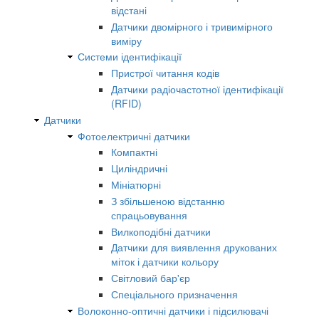
відстані
Датчики двомірного і тривимірного
виміру
Системи ідентифікації
Пристрої читання кодів
Датчики радіочастотної ідентифікації
(RFID)
Датчики
Фотоелектричні датчики
Компактні
Циліндричні
Мініатюрні
З збільшеною відстанню
спрацьовування
Вилкоподібні датчики
Датчики для виявлення друкованих
міток і датчики кольору
Світловий бар'єр
Спеціального призначення
Волоконно-оптичні датчики і підсилювачі