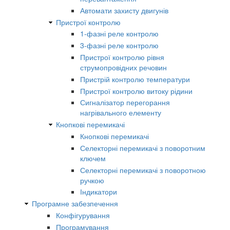
Автомати захисту двигунів
Пристрої контролю
1-фазні реле контролю
3-фазні реле контролю
Пристрої контролю рівня
струмопровідних речовин
Пристрій контролю температури
Пристрої контролю витоку рідини
Сигналізатор перегорання
нагрівального елементу
Кнопкові перемикачі
Кнопкові перемикачі
Селекторні перемикачі з поворотним
ключем
Селекторні перемикачі з поворотною
ручкою
Індикатори
Програмне забезпечення
Конфігурування
Програмування