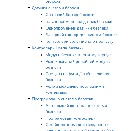
огорожі
Датчики системи безпеки
Світловий бар'єр безпеки
Багатопроменевий датчик безпеки
Однопроменеві датчики безпеки
Лазерний сканер для систем безпеки
Контролери селективного пропуску
Контролери і реле безпеки
Модуль безпеки в тонкому корпусі
Розширюваний релейний модуль
безпеки
Спеціальні функції забезпечення
безпеки
Реле з механічно пов'язаними
контактами
Програмована система безпеки
Автономний контролер системи
безпеки
Програмовані контролери
Сімейство терміналів введення /
виведення системи безпеки на базі