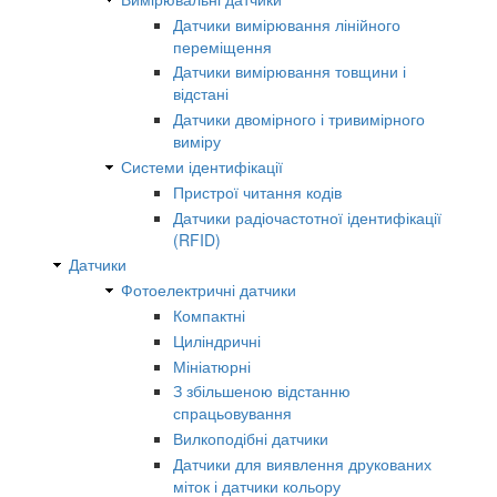
Датчики вимірювання лінійного
переміщення
Датчики вимірювання товщини і
відстані
Датчики двомірного і тривимірного
виміру
Системи ідентифікації
Пристрої читання кодів
Датчики радіочастотної ідентифікації
(RFID)
Датчики
Фотоелектричні датчики
Компактні
Циліндричні
Мініатюрні
З збільшеною відстанню
спрацьовування
Вилкоподібні датчики
Датчики для виявлення друкованих
міток і датчики кольору