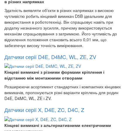
в різних напрямках
Здатність виявляти об'єкти в різних напрямках з високою
чутливістю робить кінцевий вимикач D5B ідеальним для
використання в робототехніці. Він спрацьовує навіть при
додатку незначного зусилля, причому використовується
механізм спрацьовування з затримкою. Його чутливість до
відхилення положення становить всього 0,01 мм, що
забезпечує високу точність вимірювання.
Датчики серії D4E, D4MC, WL, ZE, ZV
Кінцеві вимикачі з різними формами кріплення і
відстанню між монтажними отворами
Розширюючи асортимент стандартних і компактних кінцевих
вимикачів, пропонуються різні варіанти кріплень для родин
D4E, D4MC, WL, ZE і ZV.
Датчики серії X, D4E, ZC, D4C, Z
Кінцеві вимикачі з альтернативними електричними
характеристиками