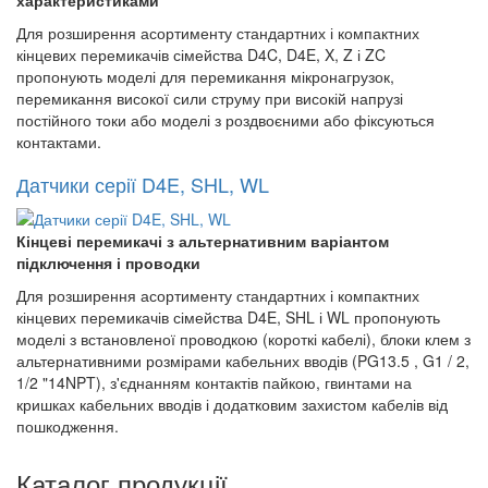
Для розширення асортименту стандартних і компактних
кінцевих перемикачів сімейства D4C, D4E, X, Z і ZC
пропонують моделі для перемикання мікронагрузок,
перемикання високої сили струму при високій напрузі
постійного токи або моделі з роздвоєними або фіксуються
контактами.
Датчики серії D4E, SHL, WL
Кінцеві перемикачі з альтернативним варіантом
підключення і проводки
Для розширення асортименту стандартних і компактних
кінцевих перемикачів сімейства D4E, SHL і WL пропонують
моделі з встановленої проводкою (короткі кабелі), блоки клем з
альтернативними розмірами кабельних вводів (PG13.5 , G1 / 2,
1/2 "14NPT), з'єднанням контактів пайкою, гвинтами на
кришках кабельних вводів і додатковим захистом кабелів від
пошкодження.
Каталог продукції