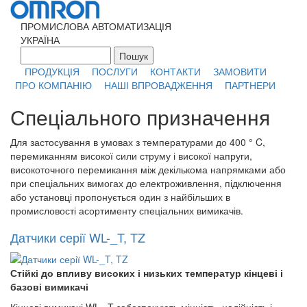
Перейти к основному содержанию
ПРОМИСЛОВА АВТОМАТИЗАЦІЯ
УКРАЇНА
Пошук
Форма поиска
ПРОДУКЦІЯ
ПОСЛУГИ
КОНТАКТИ
ЗАМОВИТИ
ПРО КОМПАНІЮ
НАШІ ВПРОВАДЖЕННЯ
ПАРТНЕРИ
Спеціального призначення
Для застосування в умовах з температурами до 400 ° C,
перемиканням високої сили струму і високої напруги,
високоточного перемикання між декількома напрямками або
при спеціальних вимогах до електроживлення, підключення
або установці пропонується один з найбільших в
промисловості асортименту спеціальних вимикачів.
Датчики серії WL-_T, TZ
Стійкі до впливу високих і низьких температур кінцеві і
базові вимикачі