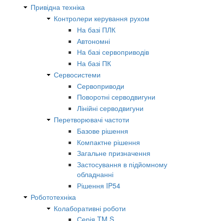
Привідна техніка
Контролери керування рухом
На базі ПЛК
Автономні
На базі сервоприводів
На базі ПК
Сервосистеми
Сервоприводи
Поворотні серводвигуни
Лінійні серводвигуни
Перетворювачі частоти
Базове рішення
Компактне рішення
Загальне призначення
Застосування в підйомному
обладнанні
Рішення IP54
Робототехніка
Колаборативні роботи
Серія TM S