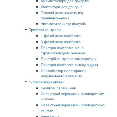
Мініконтактори для двигунів
Контактори для двигунів
Теплові реле захисту від
перевантаження
Автомати захисту двигунів
Пристрої контролю
1-фазні реле контролю
3-фазні реле контролю
Пристрої контролю рівня
струмопровідних речовин
Пристрій контролю температури
Пристрої контролю витоку рідини
Сигналізатор перегорання
нагрівального елементу
Кнопкові перемикачі
Кнопкові перемикачі
Селекторні перемикачі з поворотним
ключем
Селекторні перемикачі з поворотною
ручкою
Індикатори