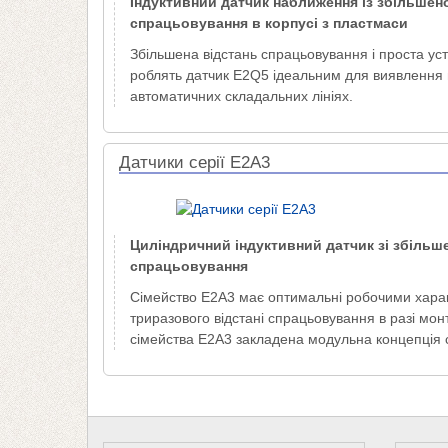
Індуктивний датчик наближення із збільшен
спрацьовування в корпусі з пластмаси
Збільшена відстань спрацьовування і проста ус
роблять датчик E2Q5 ідеальним для виявлення в
автоматичних складальних лініях.
Датчики серії E2A3
Циліндричний індуктивний датчик зі збіль
спрацьовування
Сімейство E2A3 має оптимальні робочими хара
триразового відстані спрацьовування в разі монт
сімейства E2A3 закладена модульна концепція 