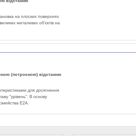
ою відстанню
тановка на плоских поверхнях
еликих металевих об'єктів на
шеною (потроєною) відстанню
ктеристиками для досягнення
ажу "урівень". В основу
сімейства E2A.