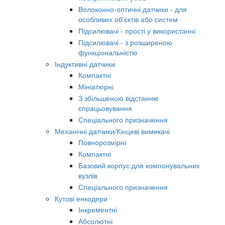
Волоконно-оптичні датчики - для
особливих об'єктів або систем
Підсилювачі - прості у використанні
Підсилювачі - з розширеною
функціональністю
Індуктивні датчики
Компактні
Мініатюрні
З збільшеною відстанню
спрацьовування
Спеціального призначення
Механічні датчики/Кінцеві вимикачі
Повнорозмірні
Компактні
Базовий корпус для компонувальних
вузлів
Спеціального призначення
Кутові енкодери
Інкрементні
Абсолютні