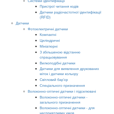
Системи ідентифікації
Пристрої читання кодів
Датчики радіочастотної ідентифікації
(RFID)
Датчики
Фотоелектричні датчики
Компактні
Циліндричні
Мініатюрні
З збільшеною відстанню
спрацьовування
Вилкоподібні датчики
Датчики для виявлення друкованих
міток і датчики кольору
Світловий бар'єр
Спеціального призначення
Волоконно-оптичні датчики і підсилювачі
Волоконно-оптичні датчики -
загального призначення
Волоконно-оптичні датчики - для
несприятливих умов