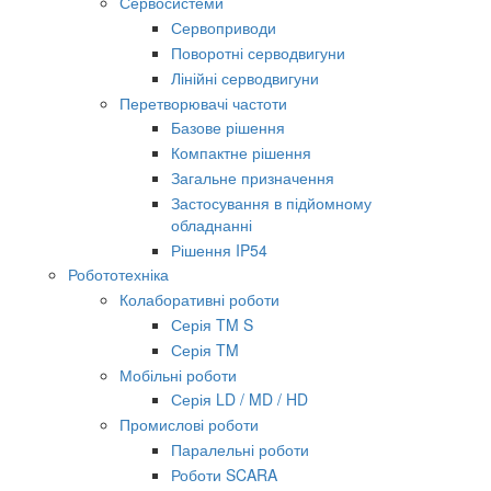
Сервосистеми
Сервоприводи
Поворотні серводвигуни
Лінійні серводвигуни
Перетворювачі частоти
Базове рішення
Компактне рішення
Загальне призначення
Застосування в підйомному
обладнанні
Рішення IP54
Робототехніка
Колаборативні роботи
Серія TM S
Серія TM
Мобільні роботи
Серія LD / MD / HD
Промислові роботи
Паралельні роботи
Роботи SCARA