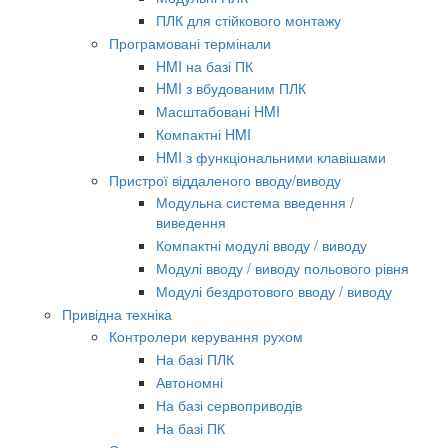
ПЛК для стійкового монтажу
Програмовані термінали
HMI на базі ПК
HMI з вбудованим ПЛК
Масштабовані HMI
Компактні HMI
HMI з функціональними клавішами
Пристрої віддаленого вводу/виводу
Модульна система введення /
виведення
Компактні модулі вводу / виводу
Модулі вводу / виводу польового рівня
Модулі бездротового вводу / виводу
Привідна техніка
Контролери керування рухом
На базі ПЛК
Автономні
На базі сервоприводів
На базі ПК