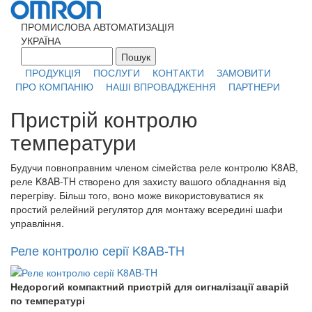
Перейти к основному содержанию
ПРОМИСЛОВА АВТОМАТИЗАЦІЯ
УКРАЇНА
Пошук
Форма поиска
ПРОДУКЦІЯ
ПОСЛУГИ
КОНТАКТИ
ЗАМОВИТИ
ПРО КОМПАНІЮ
НАШІ ВПРОВАДЖЕННЯ
ПАРТНЕРИ
Пристрій контролю
температури
Будучи повноправним членом сімейства реле контролю K8AB,
реле K8AB-TH створено для захисту вашого обладнання від
перегріву. Більш того, воно може використовуватися як
простий релейний регулятор для монтажу всередині шафи
управління.
Реле контролю серії K8AB-TH
Недорогий компактний пристрій для сигналізації аварій
по температурі