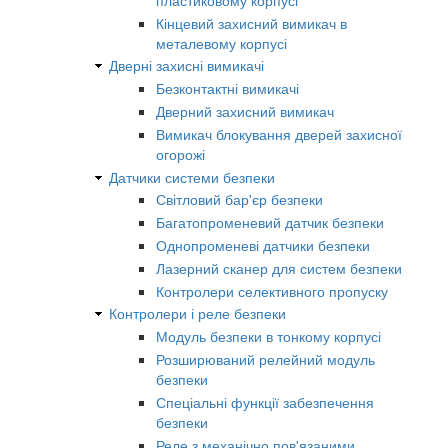
Кінцевий захисний вимикач в
металевому корпусі
Дверні захисні вимикачі
Безконтактні вимикачі
Дверний захисний вимикач
Вимикач блокування дверей захисної
огорожі
Датчики системи безпеки
Світловий бар'єр безпеки
Багатопроменевий датчик безпеки
Однопроменеві датчики безпеки
Лазерний сканер для систем безпеки
Контролери селективного пропуску
Контролери і реле безпеки
Модуль безпеки в тонкому корпусі
Розширюваний релейний модуль
безпеки
Спеціальні функції забезпечення
безпеки
Реле з механічно пов'язаними