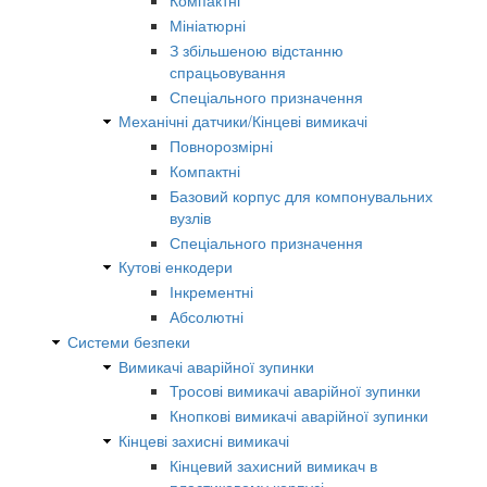
Компактні
Мініатюрні
З збільшеною відстанню
спрацьовування
Спеціального призначення
Механічні датчики/Кінцеві вимикачі
Повнорозмірні
Компактні
Базовий корпус для компонувальних
вузлів
Спеціального призначення
Кутові енкодери
Інкрементні
Абсолютні
Системи безпеки
Вимикачі аварійної зупинки
Тросові вимикачі аварійної зупинки
Кнопкові вимикачі аварійної зупинки
Кінцеві захисні вимикачі
Кінцевий захисний вимикач в
пластиковому корпусі