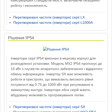
найсуворіших стандартів якості, включаючи безшумно
роботу і економічність.
Перетворювачі частоти (інвертори) серії LX
Перетворювачі частоти (інвертори) серії L1000A
Рішення IP54
Інвертори серії IP54 виконані в міцному корпусі для
розподіленої установки. Модель MX2 IP54 пропонує до
15 кВт з гнучкістю апаратного забезпечення і відкритого
обміну інформацією. Інвертор SX має можливість
роботи в пристроях, що вимагають високого рівня
потужності від 0,75 до 1000 кВт при регулюванні в
замкнутому контурі. Інвертори обох серій мають
вбудовану можливість програмування логіки.
Перетворювачі частоти (інвертори) серії SX
Перетворювачі частоти (інвертори) серії MX2 IP54