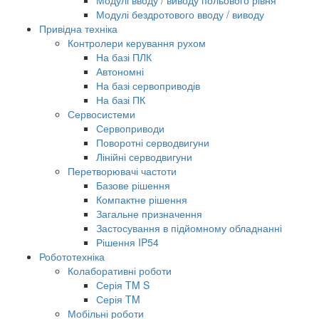
Модулі вводу / виводу польового рівня
Модулі бездротового вводу / виводу
Привідна техніка
Контролери керування рухом
На базі ПЛК
Автономні
На базі сервоприводів
На базі ПК
Сервосистеми
Сервоприводи
Поворотні серводвигуни
Лінійні серводвигуни
Перетворювачі частоти
Базове рішення
Компактне рішення
Загальне призначення
Застосування в підйомному обладнанні
Рішення IP54
Робототехніка
Колаборативні роботи
Серія TM S
Серія TM
Мобільні роботи