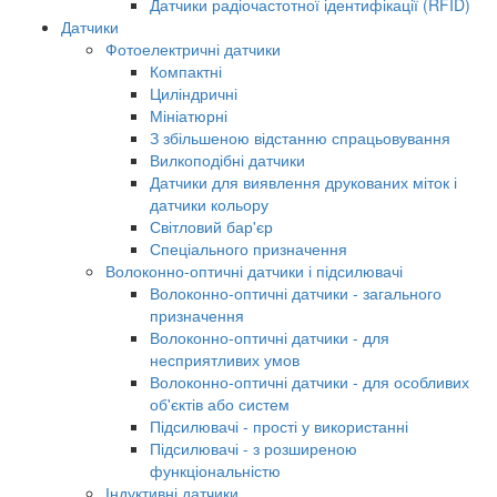
Датчики радіочастотної ідентифікації (RFID)
Датчики
Фотоелектричні датчики
Компактні
Циліндричні
Мініатюрні
З збільшеною відстанню спрацьовування
Вилкоподібні датчики
Датчики для виявлення друкованих міток і
датчики кольору
Світловий бар'єр
Спеціального призначення
Волоконно-оптичні датчики і підсилювачі
Волоконно-оптичні датчики - загального
призначення
Волоконно-оптичні датчики - для
несприятливих умов
Волоконно-оптичні датчики - для особливих
об'єктів або систем
Підсилювачі - прості у використанні
Підсилювачі - з розширеною
функціональністю
Індуктивні датчики