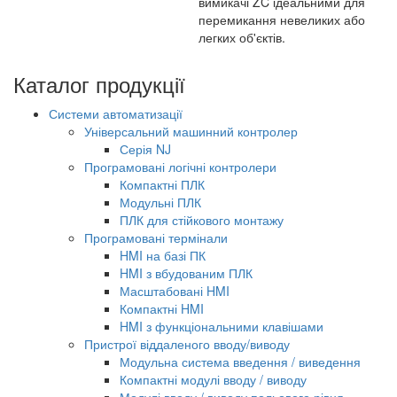
вимикачі ZC ідеальними для
перемикання невеликих або
легких об'єктів.
Каталог продукції
Системи автоматизації
Універсальний машинний контролер
Серія NJ
Програмовані логічні контролери
Компактні ПЛК
Модульні ПЛК
ПЛК для стійкового монтажу
Програмовані термінали
HMI на базі ПК
HMI з вбудованим ПЛК
Масштабовані HMI
Компактні HMI
HMI з функціональними клавішами
Пристрої віддаленого вводу/виводу
Модульна система введення / виведення
Компактні модулі вводу / виводу