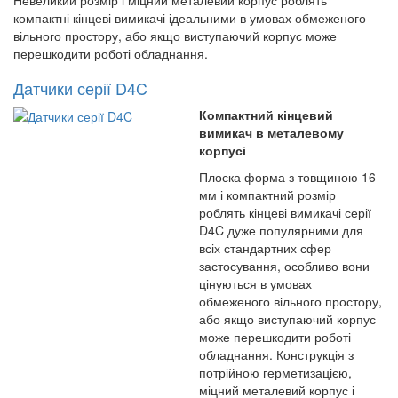
Невеликий розмір і міцний металевий корпус роблять
компактні кінцеві вимикачі ідеальними в умовах обмеженого
вільного простору, або якщо виступаючий корпус може
перешкодити роботі обладнання.
Датчики серії D4C
Компактний кінцевий
вимикач в металевому
корпусі
Плоска форма з товщиною 16
мм і компактний розмір
роблять кінцеві вимикачі серії
D4C дуже популярними для
всіх стандартних сфер
застосування, особливо вони
цінуються в умовах
обмеженого вільного простору,
або якщо виступаючий корпус
може перешкодити роботі
обладнання. Конструкція з
потрійною герметизацією,
міцний металевий корпус і