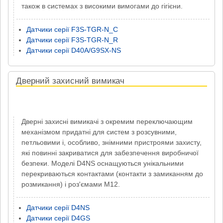
також в системах з високими вимогами до гігієни.
Датчики серії F3S-TGR-N_C
Датчики серії F3S-TGR-N_R
Датчики серії D40A/G9SX-NS
Дверний захисний вимикач
Дверні захисні вимикачі з окремим переключающим
механізмом придатні для систем з розсувними,
петльовими і, особливо, знімними пристроями захисту,
які повинні закриватися для забезпечення виробничої
безпеки. Моделі D4NS оснащуються унікальними
перекриваються контактами (контакти з замиканням до
розмикання) і роз'ємами M12.
Датчики серії D4NS
Датчики серії D4GS