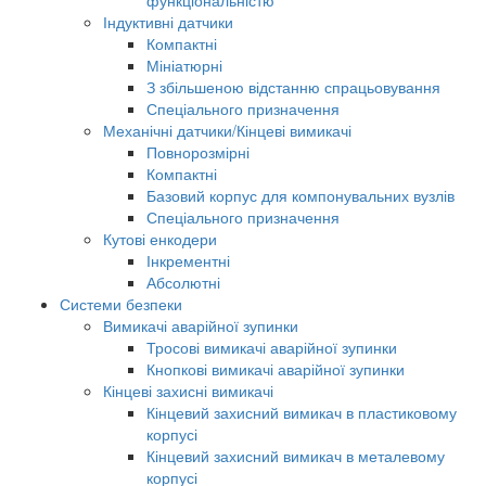
Індуктивні датчики
Компактні
Мініатюрні
З збільшеною відстанню спрацьовування
Спеціального призначення
Механічні датчики/Кінцеві вимикачі
Повнорозмірні
Компактні
Базовий корпус для компонувальних вузлів
Спеціального призначення
Кутові енкодери
Інкрементні
Абсолютні
Системи безпеки
Вимикачі аварійної зупинки
Тросові вимикачі аварійної зупинки
Кнопкові вимикачі аварійної зупинки
Кінцеві захисні вимикачі
Кінцевий захисний вимикач в пластиковому
корпусі
Кінцевий захисний вимикач в металевому
корпусі