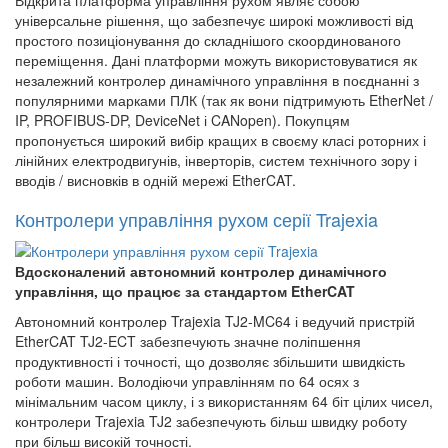
Відкрита платформа управління рухом являє собою
універсальне рішення, що забезпечує широкі можливості від
простого позиціонування до складнішого скоординованого
переміщення. Дані платформи можуть використовуватися як
незалежний контролер динамічного управління в поєднанні з
популярними марками ПЛК (так як вони підтримують EtherNet /
IP, PROFIBUS-DP, DeviceNet і CANopen). Покупцям
пропонується широкий вибір кращих в своєму класі роторних і
лінійних електродвигунів, інверторів, систем технічного зору і
вводів / висновків в одній мережі EtherCAT.
Контролери управління рухом серії Trajexia
Вдосконалений автономний контролер динамічного
управління, що працює за стандартом EtherCAT
Автономний контролер Trajexia TJ2-MC64 і ведучий пристрій
EtherCAT TJ2-ECT забезпечують значне поліпшення
продуктивності і точності, що дозволяє збільшити швидкість
роботи машин. Володіючи управлінням по 64 осях з
мінімальним часом циклу, і з використанням 64 біт цілих чисел,
контролери Trajexia TJ2 забезпечують більш швидку роботу
при більш високій точності.