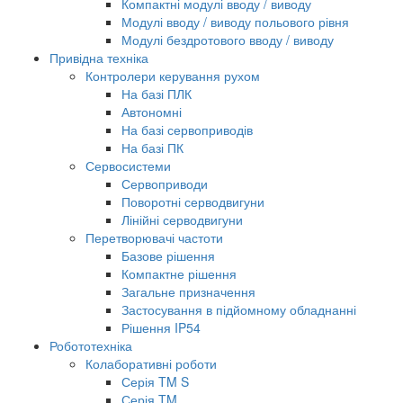
Компактні модулі вводу / виводу
Модулі вводу / виводу польового рівня
Модулі бездротового вводу / виводу
Привідна техніка
Контролери керування рухом
На базі ПЛК
Автономні
На базі сервоприводів
На базі ПК
Сервосистеми
Сервоприводи
Поворотні серводвигуни
Лінійні серводвигуни
Перетворювачі частоти
Базове рішення
Компактне рішення
Загальне призначення
Застосування в підйомному обладнанні
Рішення IP54
Робототехніка
Колаборативні роботи
Серія TM S
Серія TM