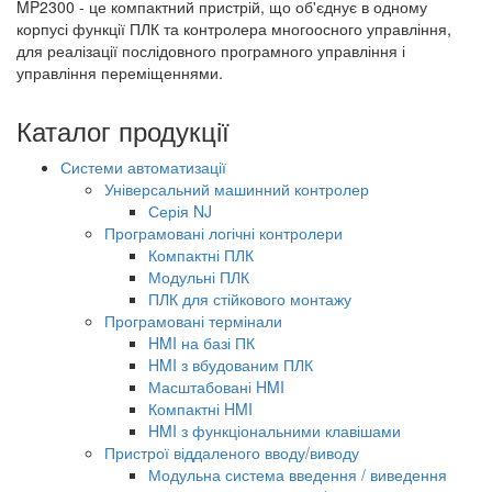
MP2300 - це компактний пристрій, що об'єднує в одному
корпусі функції ПЛК та контролера многоосного управління,
для реалізації послідовного програмного управління і
управління переміщеннями.
Каталог продукції
Системи автоматизації
Універсальний машинний контролер
Серія NJ
Програмовані логічні контролери
Компактні ПЛК
Модульні ПЛК
ПЛК для стійкового монтажу
Програмовані термінали
HMI на базі ПК
HMI з вбудованим ПЛК
Масштабовані HMI
Компактні HMI
HMI з функціональними клавішами
Пристрої віддаленого вводу/виводу
Модульна система введення / виведення